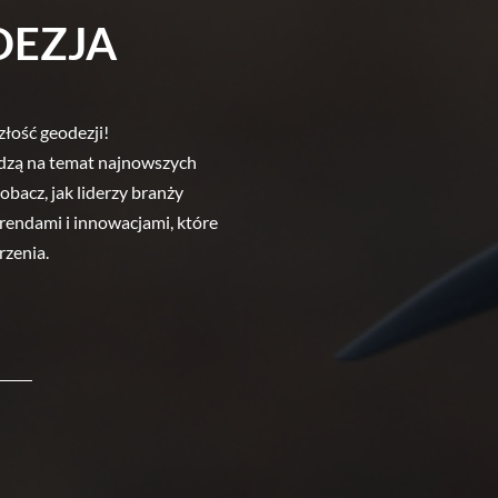
ODEZJA
szłość geodezji!
dzą na temat najnowszych 
bacz, jak liderzy branży 
rendami i innowacjami, które 
rzenia.