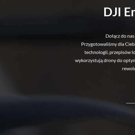
DJI E
Dołącz do nas
Przygotowaliśmy dla Ciebi
technologii, przepisów l
wykorzystują drony do optymal
rewolu